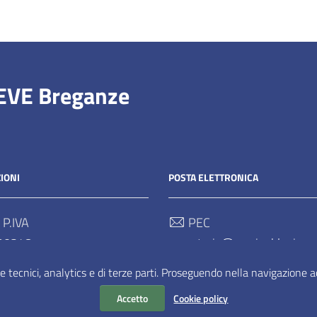
IEVE Breganze
IONI
POSTA ELETTRONICA
 P.IVA
PEC
90248
segreteria@pec.ipablapieve.
e tecnici, analytics e di terze parti. Proseguendo nella navigazione acc
Email
segreteria@ipablapieve.it
Accetto
Cookie policy