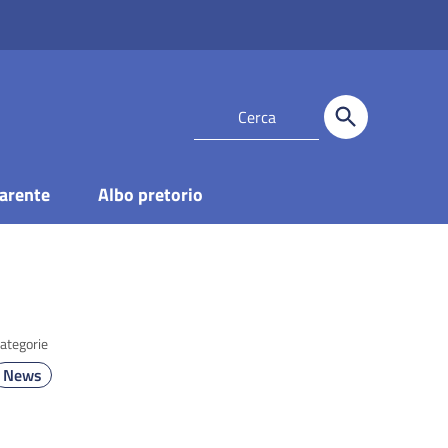
arente
Albo pretorio
ategorie
News