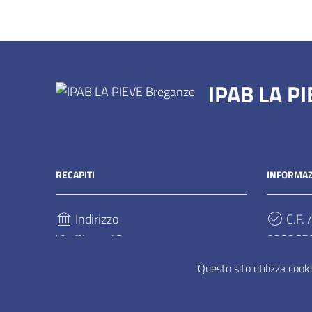
IPAB LA P
RECAPITI
INFORMAZ
Indirizzo
C.F. /
Via Pieve, 42
028265
36042, Breganze
Questo sito utilizza cooki
Telefono
(+39) 0445 306311