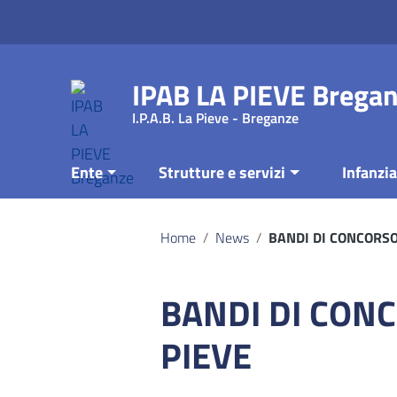
Vai ai contenuti
Vai al menu di navigazione
Vai al footer
IPAB LA PIEVE Brega
I.P.A.B. La Pieve - Breganze
Ente
Strutture e servizi
Infanzia
Home
/
News
/
BANDI DI CONCORSO
BANDI DI CONC
PIEVE