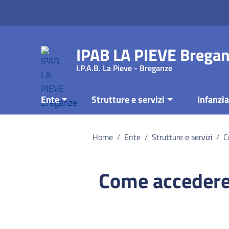
Vai ai contenuti
Vai al menu di navigazione
Vai al footer
IPAB LA PIEVE Brega
I.P.A.B. La Pieve - Breganze
Ente
Strutture e servizi
Infanzia
Home
/
Ente
/
Strutture e servizi
/
C
Come acceder