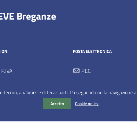
IEVE Breganze
IONI
POSTA ELETTRONICA
 P.IVA
PEC
90248
segreteria@pec.ipablapieve.
e tecnici, analytics e di terze parti. Proseguendo nella navigazione acc
Email
segreteria@ipablapieve.it
Accetto
Cookie policy