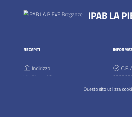
IPAB LA P
RECAPITI
INFORMAZ
Indirizzo
C.F. /
Via Pieve, 42
028265
36042, Breganze
Questo sito utilizza cooki
Telefono
(+39) 0445 306311