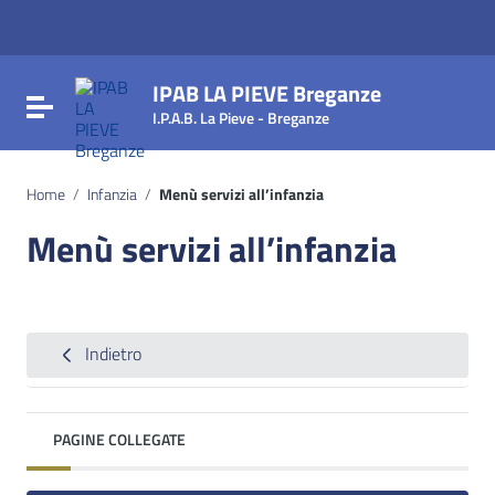
Vai ai contenuti
Vai al menu di navigazione
Vai al footer
IPAB LA PIEVE Breganze
Attiva / disattiva la navigazione
I.P.A.B. La Pieve - Breganze
Home
/
Infanzia
/
Menù servizi all’infanzia
Menù servizi all’infanzia
Indietro
PAGINE COLLEGATE