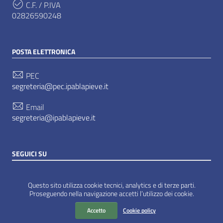
C.F. / P.IVA
02826590248
POSTA ELETTRONICA
PEC
segreteria@pec.ipablapieve.it
Email
segreteria@ipablapieve.it
SEGUICI SU
Sezione Link Utili
Privacy
|
Cookie policy
|
Accessibilità
| Realizzato con
Questo sito utilizza cookie tecnici, analytics e di terze parti.
WordPress
|
Tema grafico
ItaliaWP2
| Basato sul
Proseguendo nella navigazione accetti l’utilizzo dei cookie.
Prototipo per siti PA di AgID
Accetto
Cookie policy