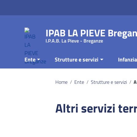
Vai ai contenuti
Vai al menu di navigazione
Vai al footer
IPAB LA PIEVE Brega
I.P.A.B. La Pieve - Breganze
Ente
Strutture e servizi
Infanzia
Home
/
Ente
/
Strutture e servizi
/
A
Altri servizi terr