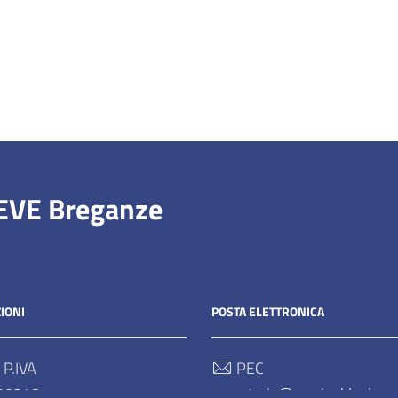
IEVE Breganze
IONI
POSTA ELETTRONICA
 P.IVA
PEC
90248
segreteria@pec.ipablapieve.