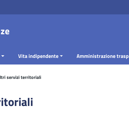
nze
Vita indipendente
Amministrazione trasp
ltri servizi territoriali
itoriali