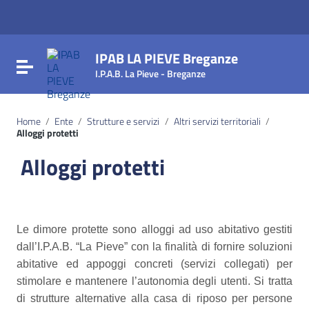
Vai ai contenuti
Vai al menu di navigazione
Vai al footer
IPAB LA PIEVE Breganze
Attiva / disattiva la navigazione
I.P.A.B. La Pieve - Breganze
Home
/
Ente
/
Strutture e servizi
/
Altri servizi territoriali
/
Alloggi protetti
Alloggi protetti
Le dimore protette sono alloggi ad uso abitativo gestiti
dall’I.P.A.B. “La Pieve” con la finalità di fornire soluzioni
abitative ed appoggi concreti (servizi collegati) per
stimolare e mantenere l’autonomia degli utenti. Si tratta
di strutture alternative alla casa di riposo per persone