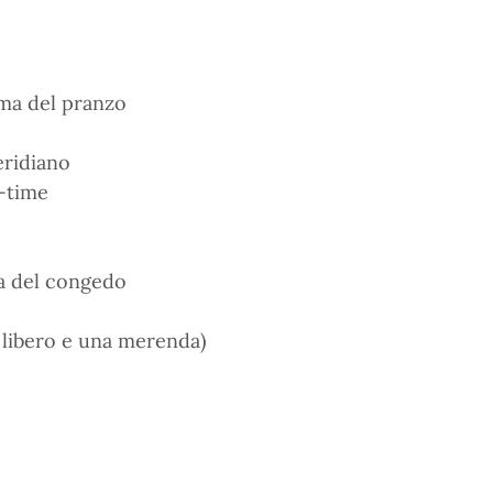
ima del pranzo
eridiano
-time
a del congedo
 libero e una merenda)