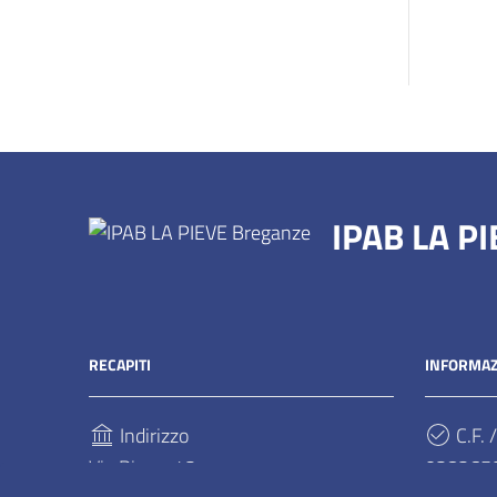
IPAB LA P
RECAPITI
INFORMAZ
Indirizzo
C.F. /
Via Pieve, 42
028265