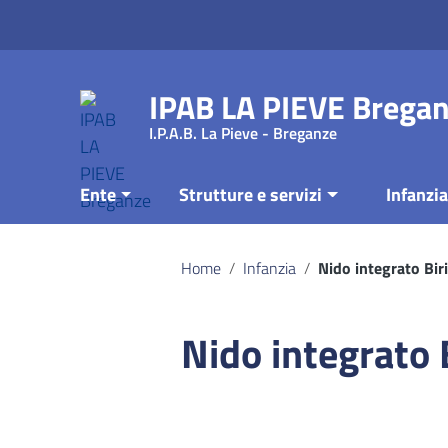
Vai ai contenuti
Vai al menu di navigazione
Vai al footer
IPAB LA PIEVE Brega
I.P.A.B. La Pieve - Breganze
Ente
Strutture e servizi
Infanzia
Home
/
Infanzia
/
Nido integrato Bir
Nido integrato 