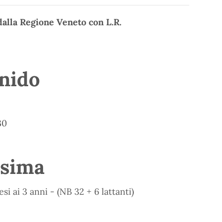
 dalla Regione Veneto con L.R.
 nido
30
ssima
i ai 3 anni - (NB 32 + 6 lattanti)