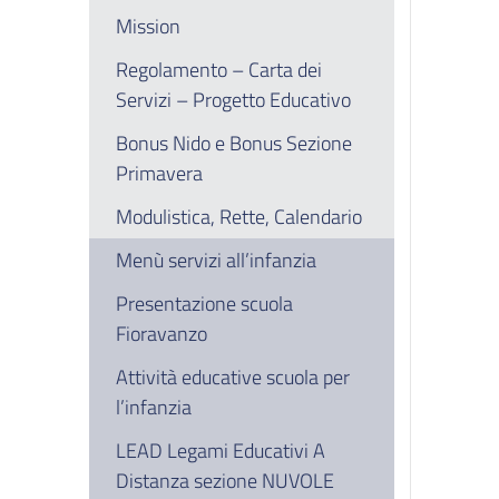
Mission
Regolamento – Carta dei
Servizi – Progetto Educativo
Bonus Nido e Bonus Sezione
Primavera
Modulistica, Rette, Calendario
Menù servizi all’infanzia
Presentazione scuola
Fioravanzo
Attività educative scuola per
l’infanzia
LEAD Legami Educativi A
Distanza sezione NUVOLE