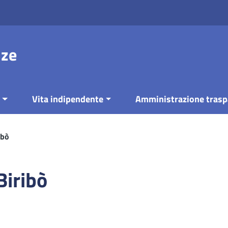
nze
Vita indipendente
Amministrazione trasp
ibò
Biribò