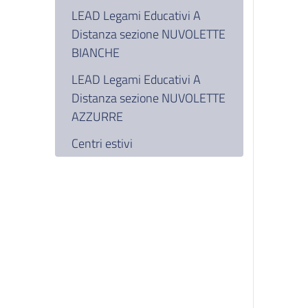
LEAD Legami Educativi A
Distanza sezione NUVOLETTE
BIANCHE
LEAD Legami Educativi A
Distanza sezione NUVOLETTE
AZZURRE
Centri estivi