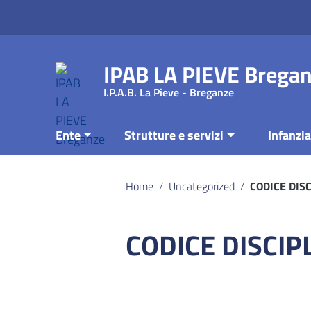
Vai ai contenuti
Vai al menu di navigazione
Vai al footer
IPAB LA PIEVE Brega
I.P.A.B. La Pieve - Breganze
Ente
Strutture e servizi
Infanzia
Home
/
Uncategorized
/
CODICE DIS
CODICE DISCIP