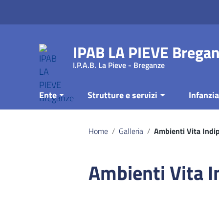
Vai ai contenuti
Vai al menu di navigazione
Vai al footer
IPAB LA PIEVE Brega
I.P.A.B. La Pieve - Breganze
Ente
Strutture e servizi
Infanzia
Home
/
Galleria
/
Ambienti Vita Indi
Ambienti Vita 