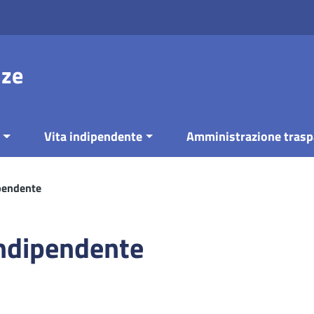
nze
Vita indipendente
Amministrazione trasp
pendente
Indipendente