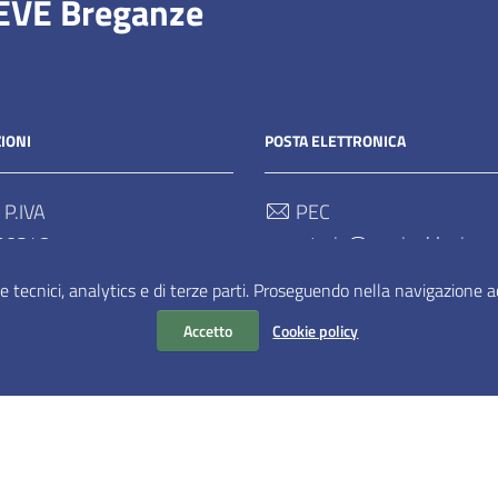
IEVE Breganze
IONI
POSTA ELETTRONICA
 P.IVA
PEC
90248
segreteria@pec.ipablapieve.
e tecnici, analytics e di terze parti. Proseguendo nella navigazione acc
Email
segreteria@ipablapieve.it
Accetto
Cookie policy
n
WordPress
|
Tema grafico
ItaliaWP2
| Basato sul
Prototipo p