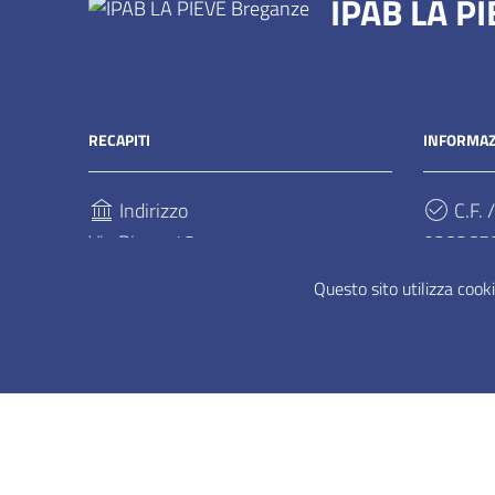
IPAB LA P
RECAPITI
INFORMAZ
Indirizzo
C.F. /
Via Pieve, 42
028265
36042, Breganze
Questo sito utilizza cooki
Telefono
(+39) 0445 306311
Sezione Link Utili
Privacy
|
Cookie policy
|
Accessibilità
| Realizzato co