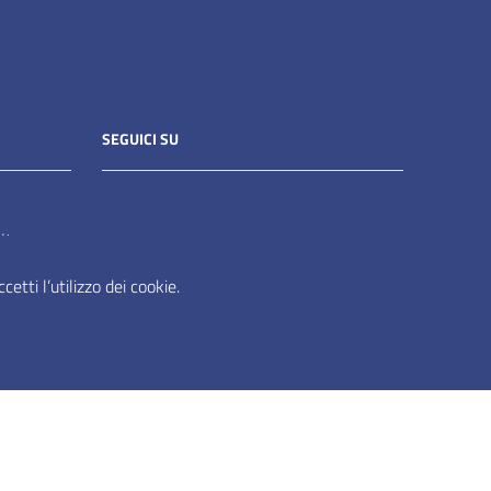
SEGUICI SU
it
etti l’utilizzo dei cookie.
er siti PA di AgID